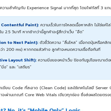
ความสำคัญกับ Experience Signal มากที่สุด โดยโฟกัสที่ 3 แกน
 Contentful Paint):
ความเร็วในการโหลดเนื้อหาหลัก ไม่ใช่แค่โลโ
.5 วินาที หากช้ากว่านี้ลูกค้าจะรู้สึกว่าเว็บ “อืด”
ion to Next Paint):
ตัวชี้วัดความ “ลื่นไหล” เมื่อกดปุ่มหรือคลิ
กว่า 200 ms) หากกดแล้วค้าง ลูกค้าจะหมดความเชื่อถือทันที
ive Layout Shift):
ความนิ่งของหน้าเว็บ ป้องกันรูปโฆษณาเด
 “นิ่ง” และ “เสถียร”
าเขียน Code ที่สะอาด (Clean Code) และใช้เทคโนโลยี Server Cac
งเราจะผ่านเกณฑ์ Core Web Vitals เขียวทุกช่อง ซึ่งส่งผลโดยตรง
st? No, it’s “Mobile Only” Logic